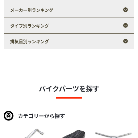
メーカー別ランキング
ホンダ
BB商会足立店 BBFACTORY
CB1100EX ノーマル/純正ETC2.0/純正グリップヒ...
175
タイプ別ランキング
.50
万円
本体価格:
（税込）
低走行車両！入庫！ ＢＢＦＡＣＴＯＲＹ足立は整備・修
排気量別ランキング
理・カスタムをメインとしたバイクの修理屋・整備屋で
す。どなたでも利用ができるバイクの総合病院というコ...
バイクパーツを探す
カテゴリーから探す