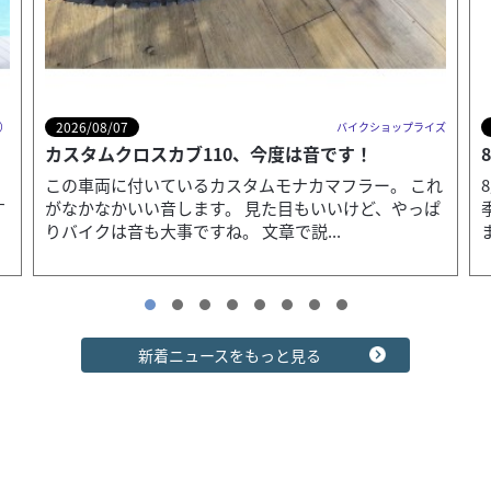
2026/08/07
ズ
（有）オートショップガロ (レンタルバイク長野)
2026/08/06
エムシーマニアック
ホンダ
バイク王 GLOBO蘇我店
8月の営業日のお知らせ
CB400SFハンドル交換とメーター修理中
ＣＬ２５０ ワンオーナー グリップヒーター ヘル
れ
8月の営業日をお知らせいたします。 8/12～8/16は夏
メットホルダ...
ハンドル交換はぼちぼち。 メーターはインナーの白いカ
ぱ
季休業とさせていただきます。 ご不便をおかけいたし
バーが思った以上に大破していました。幸いな事に他は大
55
ますが、 何卒ご理解をいただけますよう...
.80
万円
丈夫そう👀 なんとか、あがいてみたものの、白い...
本体価格:
（税込）
用品類
ハーレーダビッドソン大阪
◆安心のサービス お引き渡し後7日間以内に限り、保証対象
大坂限定Tシャツ （Osaka Limited T-shir...
外部品も無償修理いたします。 ◆126cc以上通販時送料無料
7,900
※ 通信販売で126cc以上の車両をご...
円
本体価格:
（税込）
新着ニュースをもっと見る