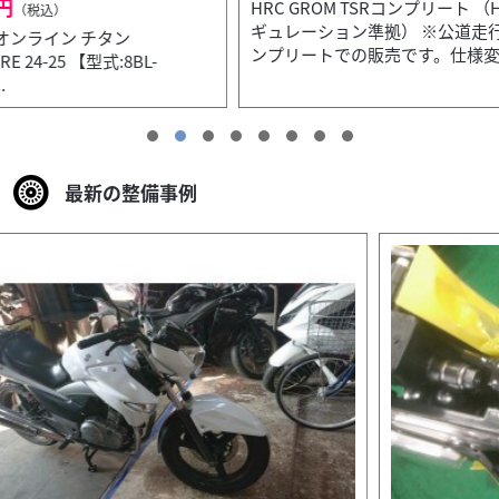
HRC GROM TSRコンプリート （HRC GROM Cup レ
ギュレーション準拠） ※公道走行はできません。 ※コ
ンプリートでの販売です。仕様変...
最新の整備事例
ホンダ
バイク王 入間店
GROM（グロム） 2024年モデル GIVI製大型スク
リー...
41
.80
万円
本体価格:
（税込）
最長３年保証！タイヤパンク保証、Ｋｅｅｐｅｒコーティ
ングサービススタート！詳しい内容はお気軽にご相談くだ
さい。 ◆任意保険のお取り扱いも承っております。...