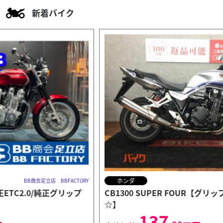
新着バイク
ホンダ
RY
バイク王 福岡店
CB1300 SUPER FOUR【グリップヒーター装備
☆】
137