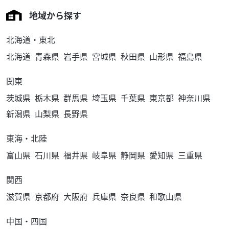
129
.80
万円
本体価格:
（税込）
地域から探す
タイヤパンク保証、Keeperコーティングサービススター
ト！ ◆安心のサービス お引き渡し後7日間以内に限り、保
北海道・東北
証対象外部品も無償修理いたします。 ◆12...
TSR鈴鹿
北海道
青森県
岩手県
宮城県
秋田県
山形県
福島県
2026/08/07
AUTO HOUSE コロン
【限定5台】HRC GROM -TSR COMPLETE-
GSR250のチェーンが外れた
528,000
円
本体価格:
関東
（税込）
HRC GROM TSRコンプリート （HRC GROM Cup レギュレー
茨城県
栃木県
群馬県
埼玉県
千葉県
東京都
神奈川県
ション準拠） ※公道走行はできません。 ※コンプリートで
新潟県
山梨県
長野県
の販売です。仕様変...
東海・北陸
富山県
石川県
福井県
岐阜県
静岡県
愛知県
三重県
関西
滋賀県
京都府
大阪府
兵庫県
奈良県
和歌山県
中国・四国