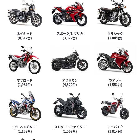
ネイキッド
スポーツ/レプリカ
クラシック
(8,612台)
(3,977台)
(2,009台)
ツアラー
オフロード
アメリカン
(1,553台)
(1,981台)
(4,320台)
アドベンチャー
ストリートファイター
ミニバイク
(1,137台)
(1,069台)
(3,814台)