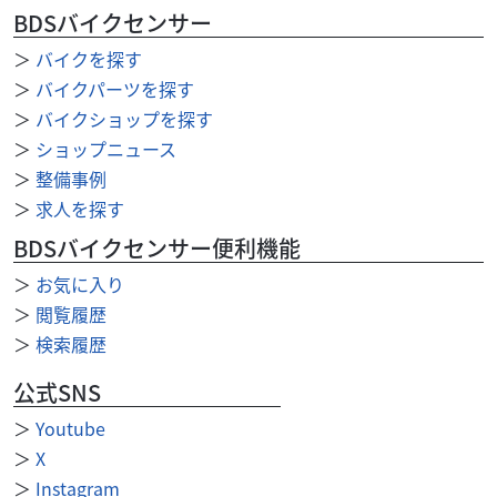
BDSバイクセンサー
＞
バイクを探す
＞
バイクパーツを探す
＞
バイクショップを探す
＞
ショップニュース
＞
整備事例
2026/08/05
ガレージ Recraft【ガレージリクラフト】
＞
求人を探す
武川４ｖエンジンオーバーホール
2026/08/07
（有）オートショップガロ (レンタルバイク長野)
8月の営業日のお知らせ
BDSバイクセンサー便利機能
今回中古で購入したエンジン単体をお持ち込みでの作業さ
せていただきました。 おおむね問題なさそうで安心しまし
8月の営業日をお知らせいたします。 8/12～8/16は夏季休業
＞
お気に入り
た。 オーバーホール、分解時に詳細な写真を撮...
とさせていただきます。 ご不便をおかけいたしますが、 何
＞
閲覧履歴
外装関連
オートランド福岡西
卒ご理解をいただけますよう...
DR-Z400S DR-Z400SM ビッグタンク 社外品 ...
＞
検索履歴
110,000
円
本体価格:
（税込）
公式SNS
DR-Z400S DR-Z400SM ビッグタンク 社外品 メーカー不明
＞
Youtube
（無検査現状品） DR-Z400S用とのことで中古品購入しまし
＞
X
たが、当方では...
＞
Instagram