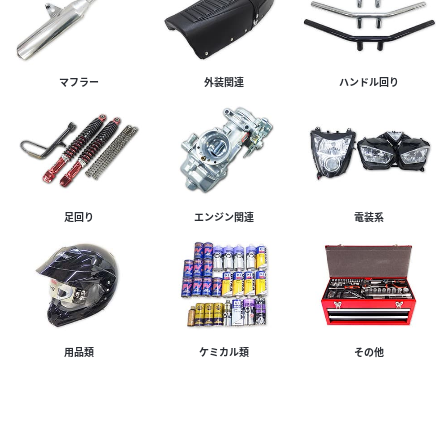
マフラー
外装関連
ハンドル回り
ホンダ
バイク王 福岡店
CB1300 SUPER FOUR【グリップヒーター装備☆】
137
.80
万円
本体価格:
（税込）
タイヤパンク保証、Keeperコーティングサービススター
足回り
エンジン関連
電装系
ト！ ◆安心のサービス お引き渡し後7日間以内に限り、保
証対象外部品も無償修理いたします。 ◆12...
用品類
ケミカル類
その他