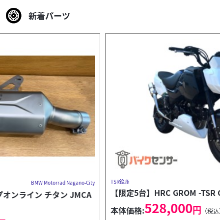
新着パーツ
カワサキ
バイク王 ラパークいわき店
ZRX1200 DAEG 憧れは、所有した瞬間に価値へ変わ
る...
189
.80
万円
本体価格:
（税込）
◇2016年モデル ◇トリックスター製マフラー※車検不適合
◇オーバーレーシングサブフレーム ◇フェンダーレス ◇エ
ンジンスライダー ◆126c...
TSR鈴鹿
ty
【限定5台】HRC GROM -TSR COMPLETE-
A
528,000
円
本体価格:
（税込）