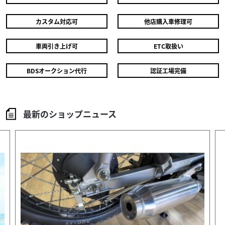
ホンダ
バイク王 岡山店
カスタム対応可
他店購入車修理可
DAX125 ヨシムラマフラー・アップフェンダー・USB
電源
車両引き上げ可
ETC取扱い
42
2026/08/06
バイクエリアダンガリー 半田店
.60
エンデューロ仕様 東盛
万円
本体価格:
（税込）
BDSオークション代行
認証工場完備
KLX230シェルパを本格的にエンデューロ仕様にしようかと
◆安心のサービス お引き渡し後7日間以内に限り、保証対象
色んなアドバイスを頂いてカスタムしました。 タイヤを公
外部品も無償修理いたします。 ◆店舗に在庫が無くても全
道を走行できるエンデューロタイヤに変...
国のバイク王店舗の中からお探しいたします。 ...
外装関連
Gun・Bike (ガン・バイク)
KTM Power Parts Handlebar end ...
最新のショップニュース
21,626
円
本体価格:
（税込）
DUKEシリーズ 2011～ SMCR/ENDUROR 2019～ ご購入をご
希望のお客様は、店頭へお越しくださいませ⭐︎