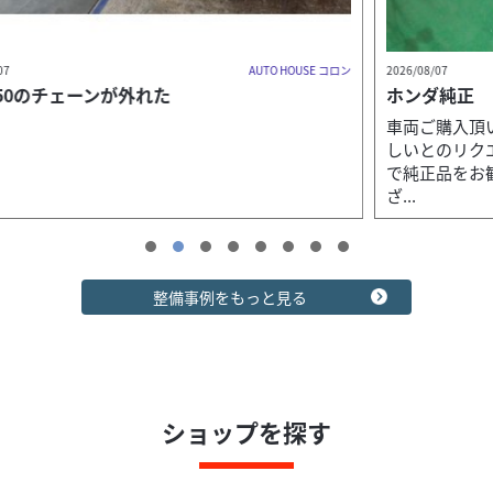
マフラー
BMW Motorrad Nagano-City
アクラポビッチ スリップオンライン チタン JMCA
R13...
ロン
2026/08/07
テクニカルショップエルカホン El.cajon
2
210,100
ホンダ純正 ＵＳＢ電源の装着
円
本体価格:
（税込）
車両ご購入頂いたお客様からＵＳＢ電源を装着してほ
アクラポビッチ スリップオンライン チタン
しいとのリクエスト ホンダ純正品が販売されているの
JMCAR1300GS/ADVENTURE 24-25 【型式:8BL-R137A】 品
で純正品をお勧めしました。 車両ご購入ありがとうご
番：S-B13SO...
ざ...
整備事例をもっと見る
カワサキ
バイク王 横浜瀬谷店
ショップを探す
ＮＩＮＪＡ１０００ＳＸ ２０２２年モデル サイドパ
ニアケース...