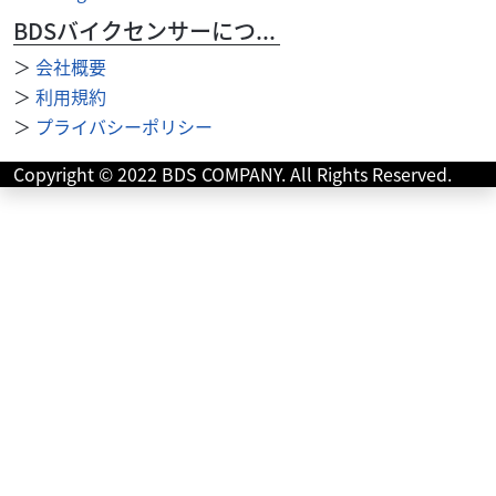
BDSバイクセンサーについて
＞
会社概要
＞
利用規約
＞
プライバシーポリシー
Copyright © 2022 BDS COMPANY. All Rights Reserved.
2026/08/05
ロケットモーターサイクル
ご無沙汰です
2026/08/07
サンシャインオート
夏季休業のお知らせ
こちらは不調でキャブO/H。
2026/8/11～2026/8/16 誠に勝手ながら、上記期間は休業と
させていただきます。 ご不便をおかけいたしますが、 何卒
ご理解をいただけますよ...
その他
AUTO SHOP YOSHIOKA〜オートショップ ヨシオカ〜
AGE OF GLORY Tシャツ
7,150
円
本体価格:
（税込）
【Tシャツ続々入荷中👕✨】 フランス発のバイクアパレルブ