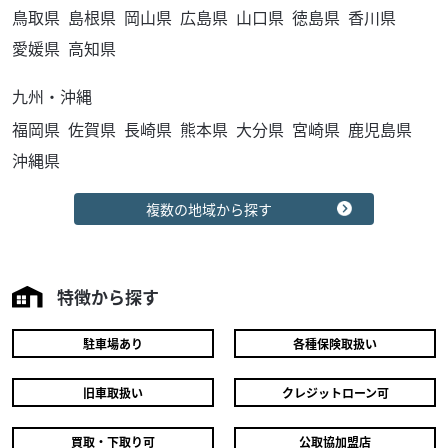
鳥取県
島根県
岡山県
広島県
山口県
徳島県
香川県
ホンダ
バイク王 荒川沖店
【残価据置 対象】レブル２５０
愛媛県
高知県
38
2026/08/07
テクニカルショップエルカホン El.cajon
.00
万円
本体価格:
（税込）
ホンダ純正 ＵＳＢ電源の装着
九州・沖縄
車両ご購入頂いたお客様からＵＳＢ電源を装着してほしい
福岡県
佐賀県
長崎県
熊本県
大分県
宮崎県
鹿児島県
とのリクエスト ホンダ純正品が販売されているので純正品
沖縄県
用品類
モトスポーツ焼津
をお勧めしました。 車両ご購入ありがとうござ...
YAMAHA Y'S GEAR 携帯バイクカバー Lサイズ
4,935
複数の地域から探す
円
本体価格:
（税込）
※他サイズあり ご購入をご希望のお客様は、店頭へお越し
くださいませ⭐︎
特徴から探す
駐車場あり
各種保険取扱い
旧車取扱い
クレジットローン可
買取・下取り可
公取協加盟店